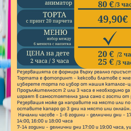
Резервацията се формира върху реално присъст
Тортата е фотопринт - кексови блатове с млеч
изберете торта по избор от нашия каталог-це
Продължителност 2 или 3 часа е необходимо да
играят в самостоятелна зала само с гости от 
Резервация може да направите на място или по
оставите капаро до 3 дни на място или онлайн.
Начални часове - 1-6 години - делнични дни - 17:
14:00, 16:00 и 18:00 часа
7-14 години - делнични дни 17:00 и 19:00 часа, уик