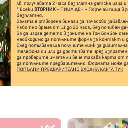
лв, получавате 2 часа безплатна детска игра и
* Всеки
ВТОРНИК
- ПИЦА ДЕН - Поръчай пица в 
безплатно.
Залата е отворена винаги за почасово забавлен
Работно време от 11 до 23 часа, без почивен де
За да играе детето в зоните на Тон Бонбон са
необходимо да попълните форма за контакт и д
След попълване ще получите линк за дигитална
телефона си или да достъпвате чрез изпратен 
да проверите имате ли вече такава карта от 
да попълните предварително. Формата може да
ПОПЪЛНИ ПРЕДВАРИТЕЛНО ВХОДНА КАРТА ТУК