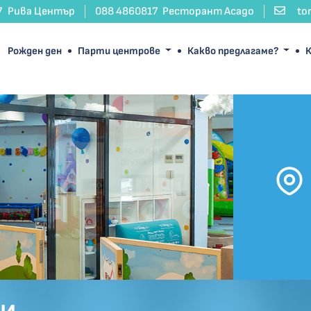
7
Рива Център
088 4860817
Ресторант Асадо
to
Рожден ден
Парти центрове
Какво предлагаме?