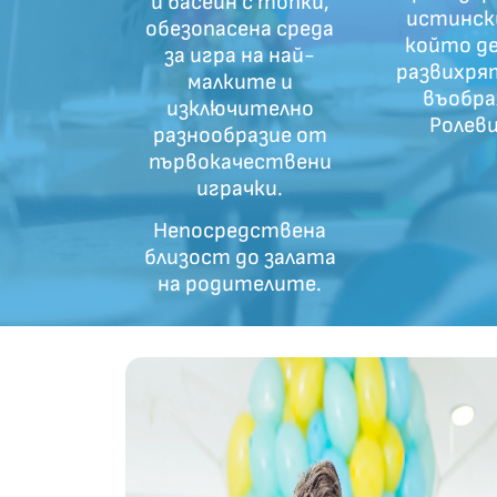
и басейн с топки,
истински
обезопасена среда
който д
за игра на най-
развихря
малките и
въобра
изключително
Ролеви
разнообразие от
първокачествени
играчки.
Непосредствена
близост до залата
на родителите.