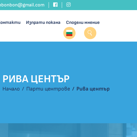
nbonbon@gmail.com
Контакти
Изпрати покана
Сподели мнение
РИВА ЦЕНТЪР
Начало
Парти центрове
Рива център