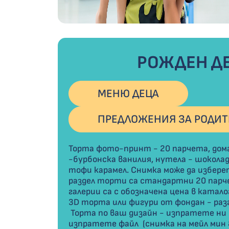
РОЖДЕН ДЕ
МЕНЮ ДЕЦА
ПРЕДЛОЖЕНИЯ ЗА РОДИТ
Разгледай Плата за
Торта фото-принт - 20 парчета, дом
-бурбонска ванилия, нутела - шоколад 
тофи карамел. Снимка може да избер
раздел торти са стандартни 20 парч
галерии са с обозначена цена в катало
3D торта или фигури от фондан - раз
Торта по ваш дизайн - изпратете ни 
изпратете файл (снимка на мейл мин 8