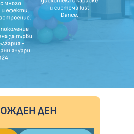
дискотека с караоке
с много
и система Just
 и ефекти,
Dance.
настроение.
 поколение
ена за първи
ългария -
ани януари
024
РОЖДЕН ДЕН