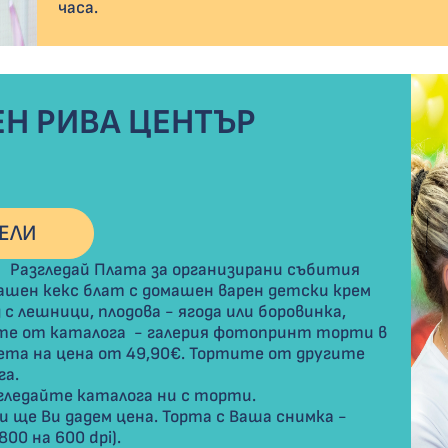
часа.
Н РИВА ЦЕНТЪР
ЕЛИ
 организирани събития
ашен кекс блат с домашен варен детски крем
с лешници, плодова - ягода или боровинка,
ете от каталога - галерия фотопринт торти в
ета на цена от 49,90€. Тортите от другите
га.
гледайте каталога ни с торти.
и ще Ви дадем цена. Торта с Ваша снимка -
00 на 600 dpi).