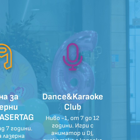
на за
Dance&Karaoke
ерни
Club
ASERTAG
Ниво -1, от 7 до 12
години. Игри с
ад 7 години.
аниматор и DJ,
а лазерна