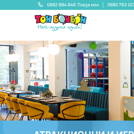
0882 884 848
Плаза мол
0885 763 10