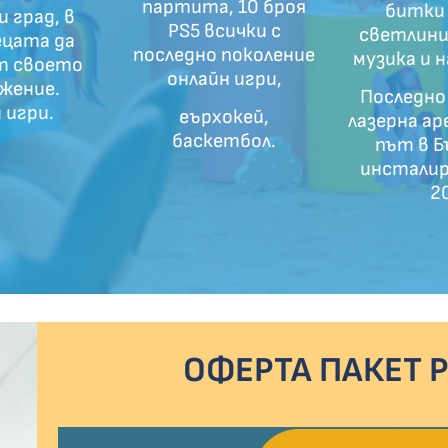
партита, 10 броя
битки 
 град, в
PS5 всички с
светлини
ецата да
последно поколение
музика и 
т своето
онлайн игри,
жение.
Последно
 игри.
еърхокей,
лазерна ар
баскетбол.
път в Б
инсталир
2
ОФЕРТА ПАКЕТ 