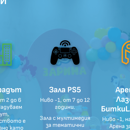
РИ
Градът
Зала PS5
Аре
Лаз
от 2 до 6
Ниво -1, от 7 до 12
Надуваем
години.
БиткиL
ут,
Зала с мултимедия
Ниво -1, н
ството е
за тематични
Арена з
ано като