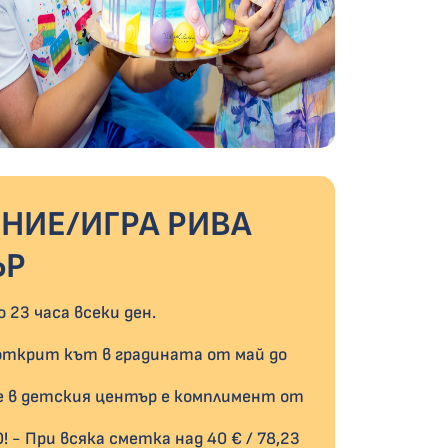
НИЕ/ИГРА РИВА
ЪР
 23 часа всеки ден.
, открит кът в градината от май до
ете в детския център е комплимент от
- При всяка сметка над 40 € / 78,23