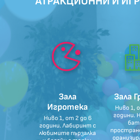
АТРАКЦИОННИ И ИГ
Зала
Зала 
Игротека
Ниво 1, 
години. 
Ниво 1, от 2 до 6
бат
години. Лабиринт с
простран
любимите пързалка
оранизир