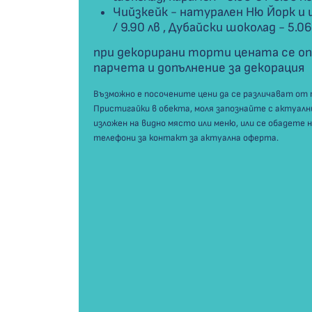
Чийзкейк - натурален Ню Йорк и ш
/ 9.90 лв , Дубайски шоколад -
5.06
при декорирани торти цената се оп
парчета и допълнение за декорация
Възможно е посочените цени да се различават от 
Пристигайки в обекта, моля запознайте с актуалн
изложен на видно място или меню, или се обадете 
телефони за контакт за актуална оферта.