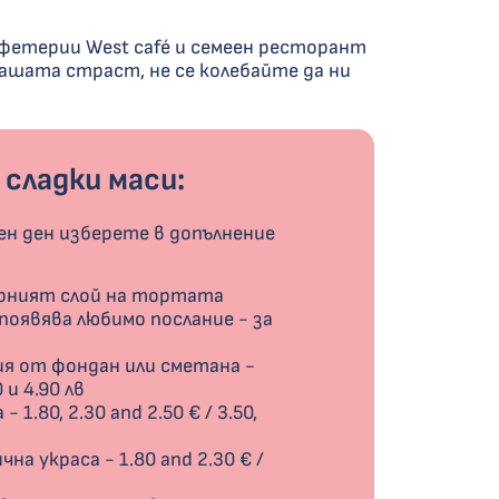
афетерии West café и семеен ресторант
нашата страст, не се колебайте да ни
сладки маси:
ден ден изберете в допълнение
рният слой на тортата
 появява любимо послание - за
ия от фондан или сметана -
0 и 4.90 лв
 1.80, 2.30 and 2.50 € / 3.50,
на украса - 1.80 and 2.30 € /