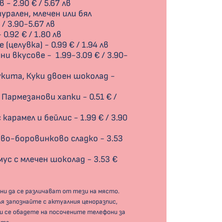
- 2.90 € / 5.67 лв
урален, млечен или бял
/ 3.90-5.67 лв
0.92 € / 1.80 лв
(целувка) - 0.99 € / 1.94 лв
и вкусове - 1.99-3.09 € / 3.90-
укита, Куки двоен шоколад -
 Пармезанови хапки - 0.51 € /
карамел и бейлис - 1.99 € / 3.90
ово-боровинково сладко - 3.53
ус с млечен шоколад - 3.53 €
ни да се различават от тези на място.
я запознайте с актуалния ценоразпис,
ли се обадете на посочените телефони за