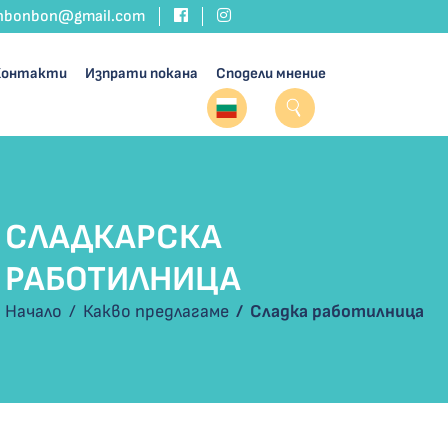
nbonbon@gmail.com
Контакти
Изпрати покана
Сподели мнение
СЛАДКАРСКА
РАБОТИЛНИЦА
Начало
Какво предлагаме
Сладка работилница