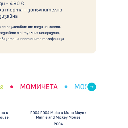
ди - 4.90 €
ка торта - допълнително
дизайна
а се различават от тези на място.
познайте с актуалния ценоразпис,
 обадете на посочените телефони за
г
МОМИЧЕТА
МОМЧЕТA
ини и
Р004 Р004 Мики и Мини Маус /
House,
Minnie and Mickey Mouse
Р004