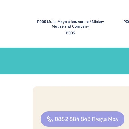
Р005 Мики Маус и компания / Mickey
Р0
Mouse and Company
Р005
0882 884 848 Плаза Мол