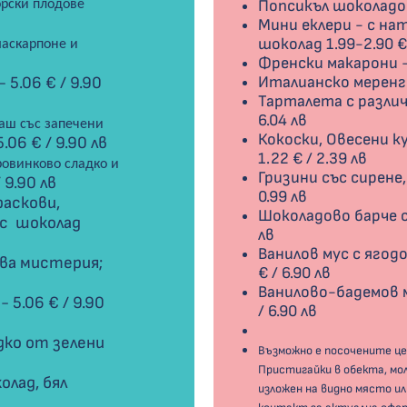
Попсикъл шоколадов 
орски плодове
Мини еклери - с нат
шоколад 1.99-2.90 € 
маскарпоне и
Френски макарони - 
 -
5.06 € /
9.90
Италианско меренге 
Тарталета с различн
6.04 лв
наш със запечени
Кокоски, Овесени к
5.06 € /
9.90 лв
1.22 € / 2.39 лв
ровинково сладко и
Гризини със сирене,
/
9.90 лв
0.99 лв
раскови,
Шоколадово барче с 
 с шоколад
лв
Ванилов мус с ягод
ова мистерия;
€ / 6.90 лв
Ванилово-бадемов м
 -
5.06 € /
9.90
/ 6.90 лв
дко от зелени
Възможно е посочените це
Пристигайки в обекта, мол
лад, бял
изложен на видно място и
в