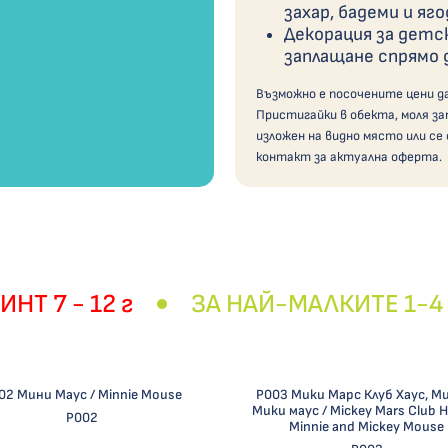
захар, бадеми и яго
Декорация за детс
заплащане спрямо 
Възможно е посочените цени д
Пристигайки в обекта, моля за
изложен на видно място или се
контакт за актуална оферта.
НТ 7 - 12 г
ЗА НАЙ-МАЛКИТЕ 1-4 
02 Мини Маус / Minnie Mouse
Р003 Мики Марс Клуб Хаус, М
Мики маус / Mickey Mars Club 
Р002
Minnie and Mickey Mouse