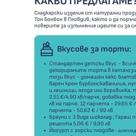
КАКВО ПРЕДЛАГАМЕ
Сладкарски изделия от натурални прод
Тон Бонбон в Пловдив, както и да поръ
поверите за изпълнение идеите си за с
Вкусове за торти:
Стандартен детски вкус - всичк
декорираните торта в каталозит
този вкус - домашен кекс блато
варен крем бурбонскаванилия, ну
и лешници, ягода или боровинка, 
2.51 €/4.90 лв/парче, добавка плод
лв на парче. 12 парчета - 29.65 € /
парчета - 50.62 € / 99 лв
Брауни с 3 вида шоколад ; Гараш 
рецепта 5.06 € / 9.90 лв
Йогурт с горски плодове-
шоколад