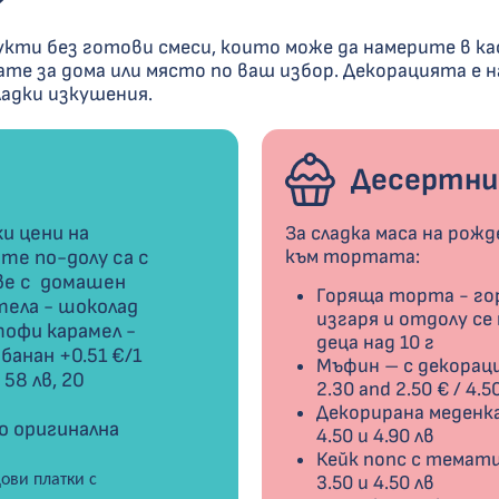
?
укти без готови смеси, които може да намерите в к
чате за дома или място по ваш избор. Декорацията е 
ладки изкушения.
Десертни 
и цени на
За сладка маса на рож
е по-долу са с
към тортата:
ве с домашен
Горяща торта - го
тела - шоколад
изгаря и отдолу се
тофи карамел -
деца над 10 г
 банан +0.51 €/1
Мъфин – с декорац
 58 лв, 20
2.30 and 2.50 € / 4.5
Декорирана меденка -
по оригинална
4.50 и 4.90 лв
Кейк попс с тематич
ови платки с
3.50 и 4.50 лв