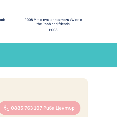
Pooh
Р008 Мечо пух и приятели /Winnie
the Pooh and friends
Р008
0885 763 107 Рива Център