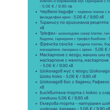
млечен и боровинков мус гарнирани с г
5.06 € /
9.90 лв
-
Червено кадифе -
червени платки с 
5.06 € /
9.90 лв
филаделфия крем
-
Тирамису по оригинална рецепта
лв
Трюфел-
шоколадови сахер платки, га
бадеми, гарнирани с трюфел бонбони
-
Френска селска -
медени платки, бо
5.06 € 
маскарпоне, панирана с орехи
-
Маскарпоне с ягоди, малини или п
маскарпоне с мента, маскарпоне
-
5.06 € /
9.90 лв
Шоколадов мус с ягоди; Шоколад
Шоко Коко -
5.06 € /
9.90 лв
Шоколадов бос с бадеми; Рафаело
лв
Бисквитена торта с кокос и сла
смокини
5.06 € /
9.90 лв
Еклерова торта - натурален шоко
шоколад, карамел -
5.06 € /
9.90 л