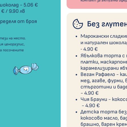
контакт за актуална офе
околад - 5.06 €
 € /
9.90 лв
ределя от броя
Без глутен
Марокански сладки
тези на място.
и натурален шоколад
ия ценоразпис,
4.90 €
-
на посочените
Ябълкова торта с 
платки, маскарпоне
карамелизирани ябъ
Веган Рафаело - ка
мед, агаве, фурми, 
стърготини и баде
-
4.90 €
Чия Брауни - кокос
-
4.90 €
Детска торта без 
кокосово масло, б
брашно, варен крем