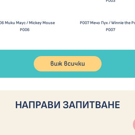
Р003
06 Мики Маус / Mickey Mouse
Р007 Мечо Пух / Winnie the 
Р006
Р007
виж всички
НАПРАВИ ЗАПИТВАНЕ