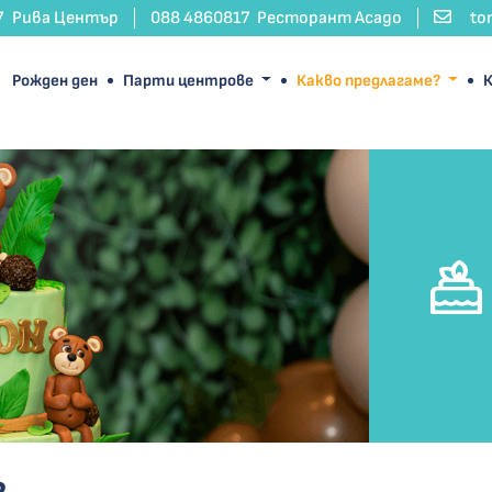
7
Рива Център
088 4860817
Ресторант Асадо
to
Рожден ден
Парти центрове
Какво предлагаме?