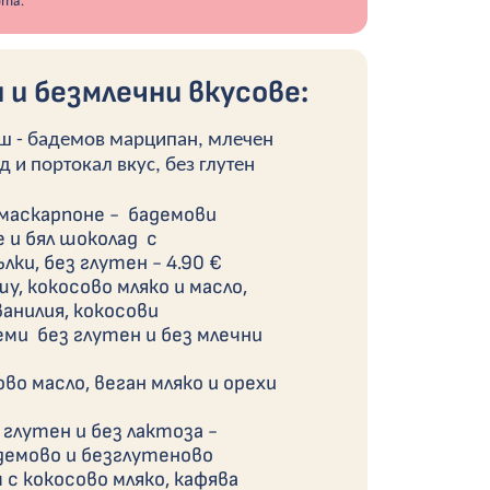
рта.
 и безмлечни вкусове:
ш - бадемов марципан, млечен
 и портокал вкус, без глутен
маскарпоне - бадемови
 и бял шоколад с
лки, без глутен -
4.90 €
шу, кокосово мляко и масло,
ванилия, кокосови
ми без глутен и без млечни
ово масло, веган мляко и орехи
глутен и без лактоза -
адемово и безглутеново
 с кокосово мляко, кафява