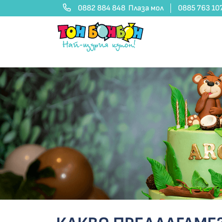
0882 884 848
Плаза мол
0885 763 10